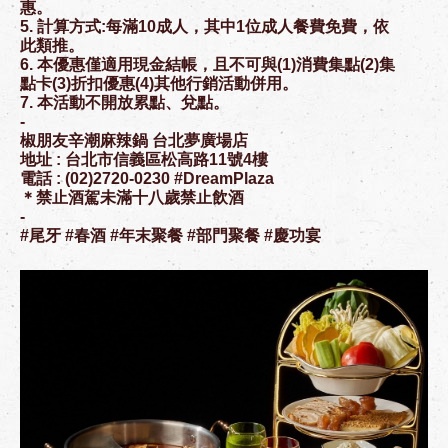
惠。
5. 計算方式:每滿10成人，其中1位成人餐費免費，依
此類推。
6. 本優惠僅適用現金結帳，且不可與(1)消費集點(2)集
點卡(3)折扣優惠(4)其他行銷活動併用。
7. 本活動不開放累點、兌點。
-
椒朋友辛潮麻辣鍋 台北夢廣場店
地址 : 台北市信義區松高路11號4樓
電話 : (02)2720-0230 #DreamPlaza
＊禁止酒駕未滿十八歲禁止飲酒
-
#尾牙 #春酒 #年末聚餐 #部門聚餐 #慶功宴