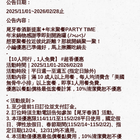
公告日期：
2025/11/01~2026/02/28止
公告內容：
尾牙春酒新提案✦年末聚餐PARTY TIME
年末鍋物感謝季即刻開跑囉 (ﾉ>ω<)ﾉ
想要聚餐拉近彼此距離？那就開鍋聚一聚！
小編優惠已準備好，馬上揪團吃鍋去
-
【10人同行，1人免費】 #超香優惠
活動時間｜2025/11/01-2026/02/28
活動時段｜平日週一至週五 (指定日除外)
活動內容｜滿 10 成人以上用餐，每人均消費含「美國
無骨牛小排」以上套餐，即享1人用餐免費。
優惠以餐點價格最低套餐計算，10%清潔費恕不優惠
-
< 活動規則 >
1. 至少提前1日訂位並支付訂金。
2. 訂位時須主動電話告知參加【尾牙春酒】活動。
3. 本項優惠限114/11/1至115/2/28平日使用，國定假
日、彈性放假日、春節期間(115/2/14~115/2/22)、指
定日期(12/24、12/31)均不適用。
4. 本活動僅優惠最低價餐點費用，10%清潔費恕不優