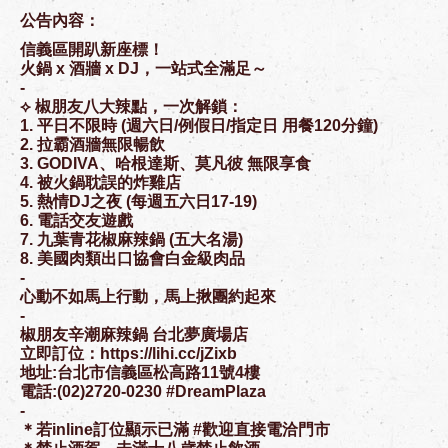
公告內容：
信義區開趴新座標！
火鍋 x 酒牆 x DJ，一站式全滿足～
-
⟡ 椒朋友八大辣點，一次解鎖：
1. 平日不限時 (週六日/例假日/指定日 用餐120分鐘)
2. 拉霸酒牆無限暢飲
3. GODIVA、哈根達斯、莫凡彼 無限享食
4. 被火鍋耽誤的炸雞店
5. 熱情DJ之夜 (每週五六日17-19)
6. 電話交友遊戲
7. 九葉青花椒麻辣鍋 (五大名湯)
8. 美國肉類出口協會白金級肉品
-
心動不如馬上行動，馬上揪團約起來
-
椒朋友辛潮麻辣鍋 台北夢廣場店
立即訂位：https://lihi.cc/jZixb
地址:台北市信義區松高路11號4樓
電話:(02)2720-0230 #DreamPlaza
-
＊若inline訂位顯示已滿 #歡迎直接電洽門市