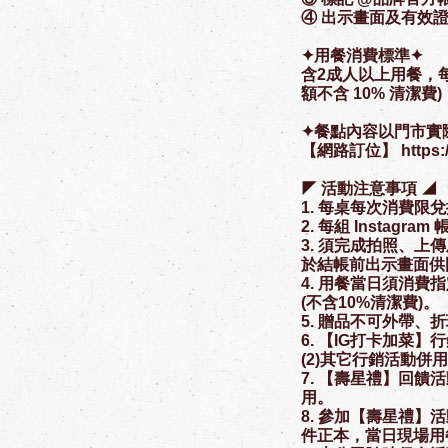
④ 出示畫面及有效
✦用餐消費標準✦
含2成人以上用餐，每
額不含 10% 清潔費)
✦餐點內容以門市實
【網路訂位】 https://l
◤ 活動注意事項 ◢
1. 每桌每次消費限
2. 每組 Instagr
3. 須完成拍照、上
於結帳前出示畫面供
4. 用餐當日須消費
(不含10%清潔費)。
5. 贈品不可外帶、
6. 【IG打卡加菜】
(2)其它行銷活動併
7. 【壽星禮】回饋
用。
8. 參加【壽星禮】
件正本，當日現場用