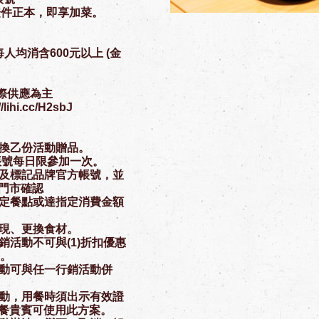
證件正本，即享加菜。
人均消含600元以上 (金
際供應為主
ihi.cc/H2sbJ
兌換乙份活動贈品。
am 帳號每日限參加一次。
傳及標記品牌官方帳號，並
門市確認
指定餐點或達指定消費金額
折現、更換食材。
行銷活動不可與(1)折扣優惠
用。
活動可與任一行銷活動併
活動，用餐時須出示有效證
餐貴賓可使用此方案。